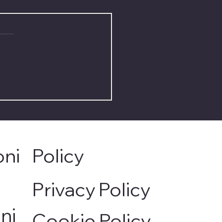
tto psicologico della
ita dei capelli nella
mioterapia
oni
Policy
Privacy Policy
ni
Cookie Policy