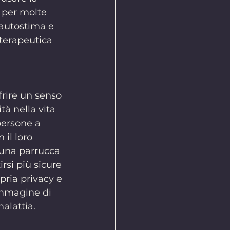
e per molte 
'autostima e 
terapeutica 
rire un senso 
tà nella vita 
persone a 
 il loro 
 una parrucca 
rsi più sicure 
pria privacy e 
immagine di 
malattia.