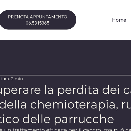
PRENOTA APPUNTAMENTO
Home
06.5915365
ttura: 2 min
erare la perdita dei c
della chemioterapia, r
ico delle parrucche
 un trattamento efficace per il cancro, ma può ca