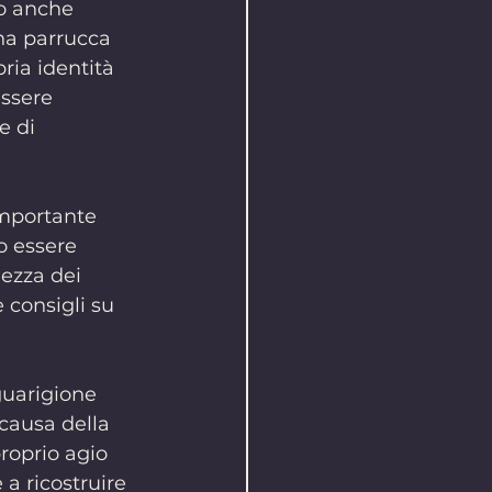
o anche 
na parrucca 
ria identità 
essere 
e di 
mportante 
o essere 
hezza dei 
 consigli su 
guarigione 
causa della 
roprio agio 
 a ricostruire 