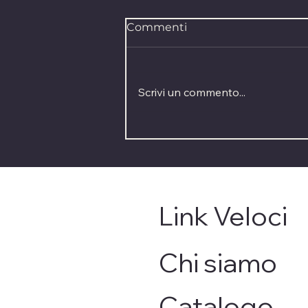
Commenti
Scrivi un commento...
Perdere i capelli: come
affrontare il cambiamento
con parrucche, turbanti e
consapevolezza
Link Veloci
Chi siamo
Catalogo