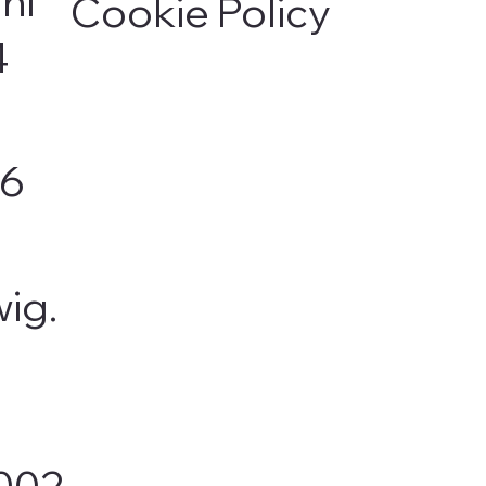
ni
Cookie Policy
4
06
ig.