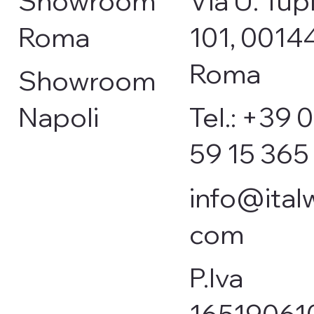
Showroom
Via U. Tupi
Roma
101, 0014
Roma
Showroom
Napoli
Tel.: +39 
59 15 365
info@italw
com
P.Iva