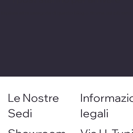
Esplora altre categorie di questo blog o ritorna qui più tardi.
Le Nostre
Informazi
Sedi
legali