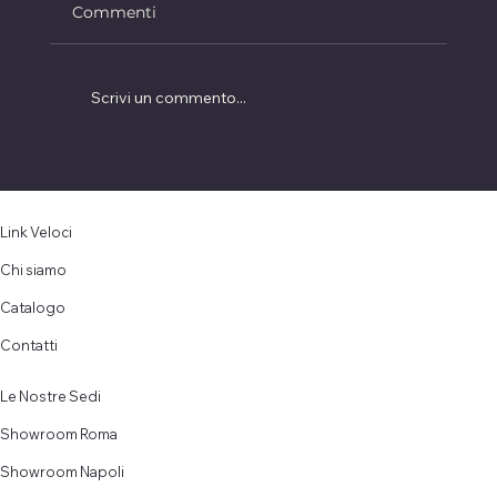
Commenti
Scrivi un commento...
Alopecia da tricotillomania, soluzioni
estetiche
Link Veloci
Chi siamo
Catalogo
Contatti
Le Nostre Sedi
Showroom Roma
Showroom Napoli