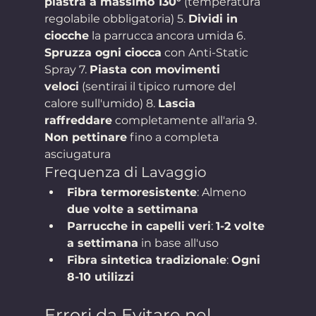
piastra a massimo 130°
 (temperatura 
regolabile obbligatoria) 5. 
Dividi in 
ciocche
 la parrucca ancora umida 6. 
Spruzza ogni ciocca
 con Anti-Static 
Spray 7. 
Piasta con movimenti 
veloci
 (sentirai il tipico rumore del 
calore sull'umido) 8. 
Lascia 
raffreddare
 completamente all'aria 9. 
Non pettinare
 fino a completa 
asciugatura
Frequenza di Lavaggio
Fibra termoresistente
: Almeno 
due volte a settimana
Parrucche in capelli veri
: 
1-2 volte 
a settimana
 in base all'uso
Fibra sintetica tradizionale
: 
Ogni 
8-10 utilizzi
Errori da Evitare nel 