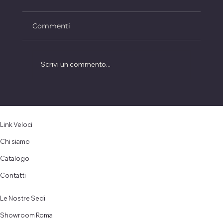
Commenti
Scrivi un commento...
Come superare la perdita dei capelli
a causa della chemioterapia, ruolo
terapeutico delle parrucche
Link Veloci
Chi siamo
Catalogo
Contatti
Le Nostre Sedi
Showroom Roma