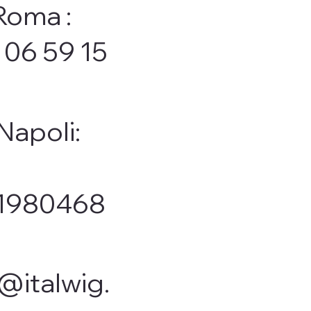
Roma :
 06 59 15
 Napoli:
1980468
@italwig.