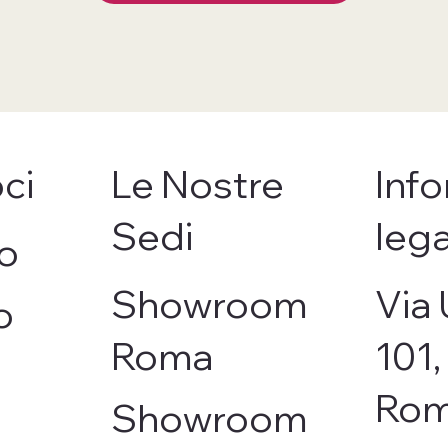
ci
Le Nostre
Info
Sedi
lega
o
Showroom
Via 
o
Roma
101
Ro
Showroom