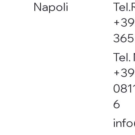
Napoli
Tel.
+39
365
Tel.
+39
081
6
info