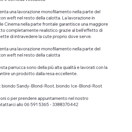
nta una lavorazione monofilamento nella parte del
on weft nel resto della calotta. La lavorazione in
le Cinema nella parte frontale garantisce una maggiore
etto completamente realistico grazie al bell’effetto di
tte di intravedere la cute proprio dove serve.
nta una lavorazione monofilamento nella parte del
con weft nel resto della calotta
uesta parrucca sono della più alta qualità e lavorati con la
tire un prodotto dalla resa eccellente.
o: biondo Sandy-Blond-Root, biondo Ice-Blond-Root
ioni o per prendere appuntamento nel nostro
attarci allo 06 591 5365 - 3388370442