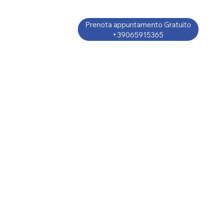
Prenota appuntamento Gratuito
+39065915365