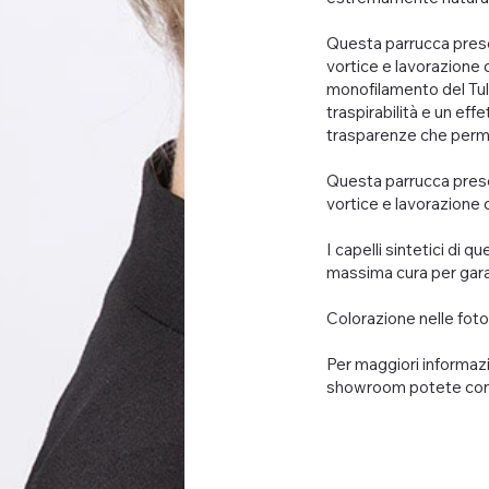
Questa parrucca prese
vortice e lavorazione c
monofilamento del Tul
traspirabilità e un eff
trasparenze che perme
Questa parrucca prese
vortice e lavorazione 
I capelli sintetici di q
massima cura per garan
Colorazione nelle fot
Per maggiori informaz
showroom potete cont