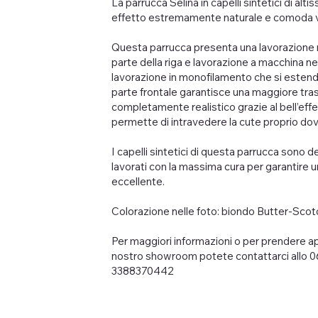
La parrucca Selina in capelli sintetici di alti
effetto estremamente naturale e comoda ve
Questa parrucca presenta una lavorazione 
parte della riga e lavorazione a macchina nel
lavorazione in monofilamento che si estende
parte frontale garantisce una maggiore tras
completamente realistico grazie al bell’eff
permette di intravedere la cute proprio do
I capelli sintetici di questa parrucca sono del
lavorati con la massima cura per garantire u
eccellente.
Colorazione nelle foto: biondo Butter-Scot
Per maggiori informazioni o per prendere 
nostro showroom potete contattarci allo 0
3388370442