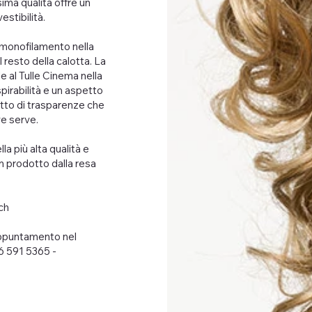
ssima qualità offre un
stibilità.
monofilamento nella
 resto della calotta. La
 al Tulle Cinema nella
pirabilità e un aspetto
etto di trasparenze che
ve serve.
la più alta qualità e
n prodotto dalla resa
ch
appuntamento nel
6 591 5365 -