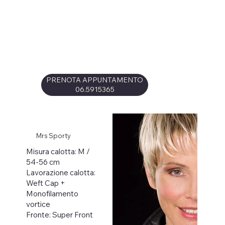
PRENOTA APPUNTAMENTO
06.5915365
Mrs Sporty
Misura calotta: M /
54-56 cm
Lavorazione calotta:
Weft Cap +
Monofilamento
vortice
Fronte: Super Front