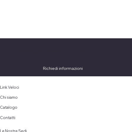
Confrontati gratuitamente
con una delle nostre consulenti!
Ritroviamo il tuo stile insieme
Richiedi informazioni
Link Veloci
Chi siamo
Catalogo
Contatti
Le Nostre Sedi