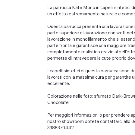
La parrucca Kate Mono in capelli sintetici di
un effetto estremamente naturale e comoda
Questa parrucca presenta una lavorazione 
parte superiore e lavorazione con weft nel r
lavorazione in monofilamento che si estende
parte frontale garantisce una maggiore trasp
completamente realistico grazie al bell’eff
permette di intravedere la cute proprio do
I capelli sintetici di questa parrucca sono del
lavorati con la massima cura per garantire u
eccellente.
Colorazione nelle foto: sfumato Dark-Bro
Chocolate
Per maggiori informazioni o per prendere 
nostro showroom potete contattarci allo 0
3388370442