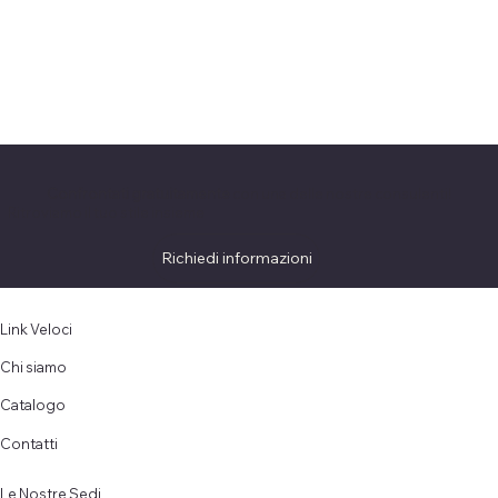
Confrontati gratuitamente
con una delle nostre consulenti!
Ritroviamo il tuo stile insieme
Richiedi informazioni
Link Veloci
Chi siamo
Catalogo
Contatti
Le Nostre Sedi