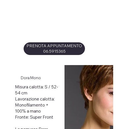
PRENOTA APPUNTAMENTO
06.5915365
Dora Mono
Misura calotta: S / 52-
54 cm
Lavorazione calotta:
Monofilamento +
100% a mano
Fronte: Super Front