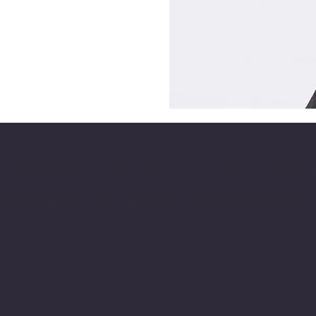
gratuitamente
con una dell
bbiamo aiutato migliaia di 