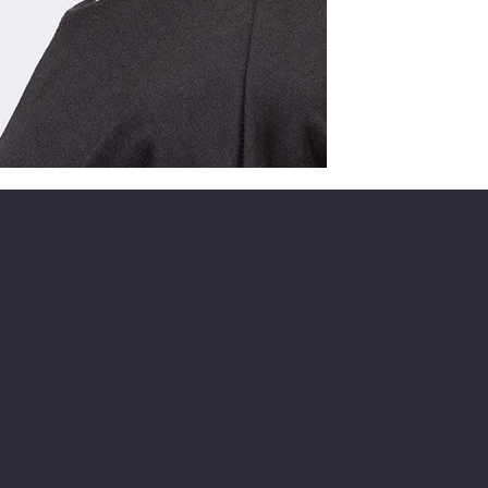
e nostre consulenti!
persone a ritrovare il