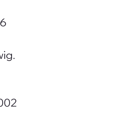
06
ig.
002