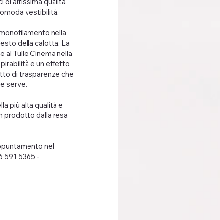
 di altissima qualità
omoda vestibilità.
monofilamento nella
esto della calotta. La
 al Tulle Cinema nella
irabilità e un effetto
etto di trasparenze che
ve serve.
la più alta qualità e
n prodotto dalla resa
appuntamento nel
6 591 5365 -