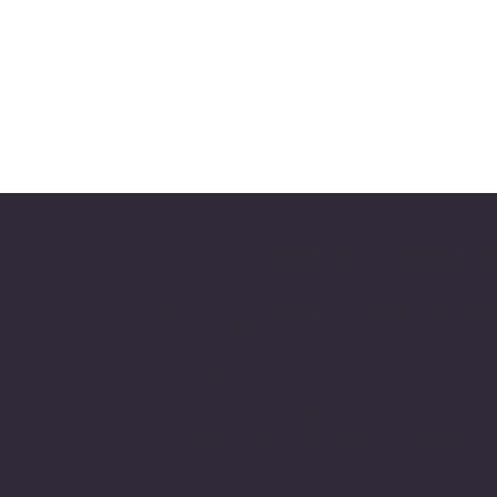
Confrontati 
In 3 generazioni a
proprio
stile ed il sorriso!