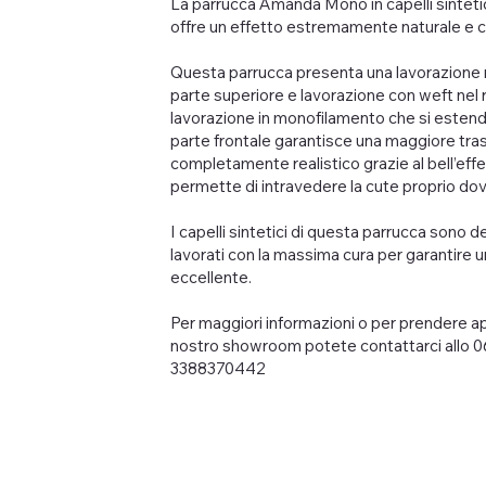
La parrucca Amanda Mono in capelli sintetici
offre un effetto estremamente naturale e c
Questa parrucca presenta una lavorazione 
parte superiore e lavorazione con weft nel r
lavorazione in monofilamento che si estende
parte frontale garantisce una maggiore trasp
completamente realistico grazie al bell’eff
permette di intravedere la cute proprio do
I capelli sintetici di questa parrucca sono del
lavorati con la massima cura per garantire u
eccellente.
Per maggiori informazioni o per prendere 
nostro showroom potete contattarci allo 0
3388370442